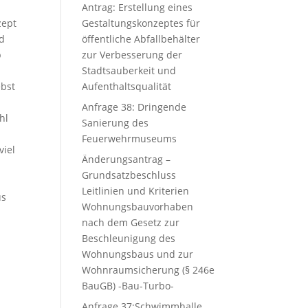
Antrag: Erstellung eines
zept
Gestaltungskonzeptes für
nd
öffentliche Abfallbehälter
b
zur Verbesserung der
Stadtsauberkeit und
ebst
Aufenthaltsqualität
Anfrage 38: Dringende
hl
Sanierung des
Feuerwehrmuseums
viel
Änderungsantrag –
Grundsatzbeschluss
Leitlinien und Kriterien
us
Wohnungsbauvorhaben
nach dem Gesetz zur
Beschleunigung des
Wohnungsbaus und zur
Wohnraumsicherung (§ 246e
BauGB) -Bau-Turbo-
Anfrage 37:Schwimmhalle