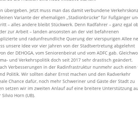
en übergeben. Jetzt muss man das damit verbundene Verkehrskon
einen Variante der ehemaligen „Stadionbrücke“ für Fußgänger u
itt – alles andere bleibt Stückwerk. Denn Radfahrer – ganz egal o
er zur Arbeit – landen ansonsten an der viel befahrenen
lizierte und radunfreundliche Querung der vierspurigen Allee n
ss unsere Idee vor vier Jahren von der Stadtvertretung abgelehnt
 von der DEHOGA, vom Seniorenbeirat und vom ADFC gab. Gleichwo
a- und Verkehrspolitik doch seit 2017 sehr drastisch geändert.
ch Verbesserungen in der Radinfrastruktur nunmehr auch einen 
und Politik. Wir sollten daher Ernst machen und den Radverkehr
eale Chance dafür, noch mehr Schweriner und Gäste der Stadt zu
n setzen wir im zweiten Anlauf auf eine breitere Unterstützung a
 Silvio Horn (UB).