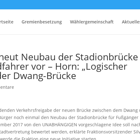
rtseite
Gremienbesetzung
Wählergemeinschaft
Aktuelle
rneut Neubau der Stadionbrücke
fahrer vor – Horn: „Logischer
 der Dwang-Brücke
entare
indenden Verkehrsfreigabe der neuen Brücke zwischen dem Dwang
e Bürger noch einmal den Neubau der Stadionbrücke für Fußgänger
ovember 2017 von den UNABHÄNGIGEN vorgeschlagene Idee soll nac
dtvertretung bewertet werden, erklärte Fraktionsvorsitzender Sil
erde die Fraktion eine neue Initiative starten.