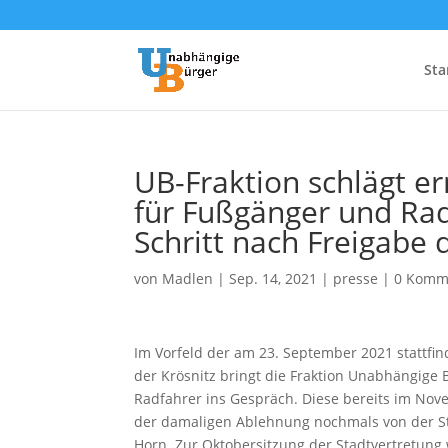
Sta
UB-Fraktion schlägt e
für Fußgänger und Rad
Schritt nach Freigabe
von
Madlen
|
Sep. 14, 2021
|
presse
|
0 Komm
Im Vorfeld der am 23. September 2021 stattf
der Krösnitz bringt die Fraktion Unabhängig
Radfahrer ins Gespräch. Diese bereits im N
der damaligen Ablehnung nochmals von der Sta
Horn. Zur Oktobersitzung der Stadtvertretung w