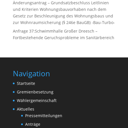
Änderungsantrag – Grundsatzbeschluss Leitlinien
und Kriterien Wohnungsbauvorhaben nach dem
Gesetz zur Beschleunigung des Wohnungsbaus und
zur Wohnraumsicherung (§ 246e BauGB) -Bau-Turbo-
Anfrage 37:Schwimmhalle Großer Dreesch –
Fortbestehende Geruchsprobleme im Sanitärbereich
Navigation
Startseite
Gremienbesetzung
Wählergemeinschaft
Aktuelles
Pressemitteilungen
Anträge